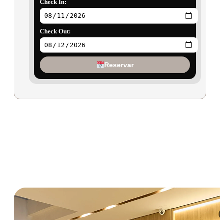
Check In:
Check Out:
Reservar