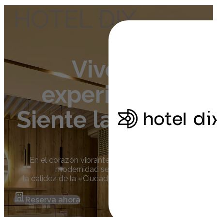
Saltar al contenido principal
Saltar al pie de página
HOTEL DIX
Vive la
experiencia.
Siente la ciudad.
En el corazón vibrante de Medellín, donde la
modernidad se encuentra con
la calidez de la «Ciudad de la Eterna Primavera»
Reserva ahora