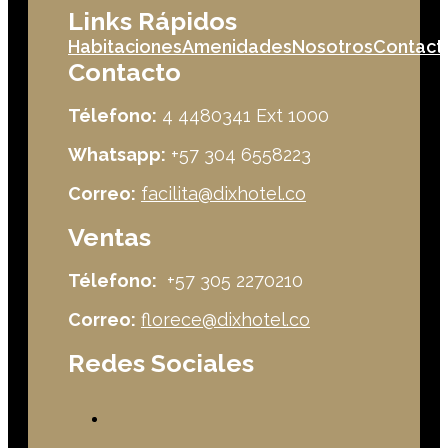
Links Rápidos
Habitaciones
Amenidades
Nosotros
Contact
Contacto
Télefono:
4 4480341 Ext 1000
Whatsapp:
+57 304 6558223
Correo:
facilita@dixhotel.co
Ventas
Télefono:
+57 305 2270210
Correo:
florece@dixhotel.co
Redes Sociales