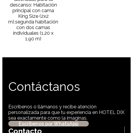
descanso: Habitación
principal con cama
King Size (2x2
m),segunda habitación
con dos camas
individuales (1.20 x
1.90 m)
Contáctanos
Escríbenos o llámanos y recibe atención
personalizada para que tu experiencia en HOTEL DIX
sea exactamente como la imaginas.
Escríbenos por WhatsApp
Contacto