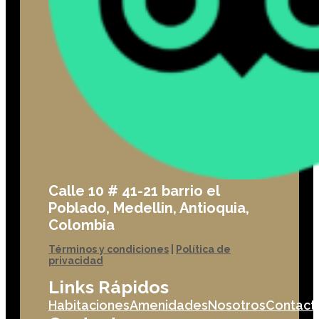
Calle 10 # 41-21 barrio el
Poblado, Medellin, Antioquia,
Colombia
Términos y condiciones
|
Política de
privacidad
Links Rápidos
Habitaciones
Amenidades
Nosotros
Contact